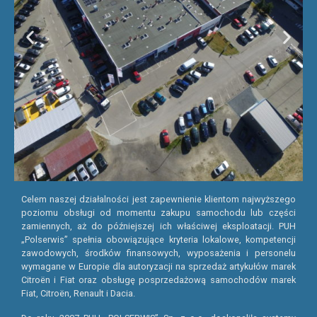
Celem naszej działalności jest zapewnienie klientom najwyższego
poziomu obsługi od momentu zakupu samochodu lub części
zamiennych, aż do późniejszej ich właściwej eksploatacji. PUH
„Polserwis” spełnia obowiązujące kryteria lokalowe, kompetencji
zawodowych, środków finansowych, wyposażenia i personelu
wymagane w Europie dla autoryzacji na sprzedaż artykułów marek
Citroën i Fiat oraz obsługę posprzedażową samochodów marek
Fiat, Citroën, Renault i Dacia.