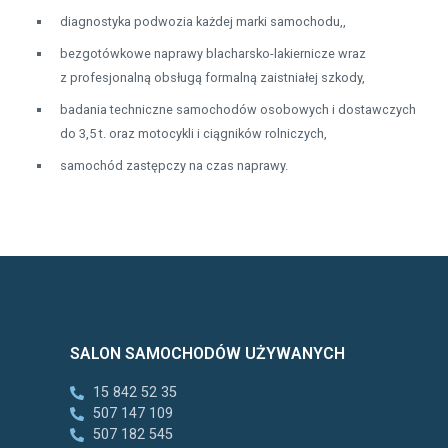
diagnostyka podwozia każdej marki samochodu,,
bezgotówkowe naprawy blacharsko-lakiernicze wraz
z profesjonalną obsługą formalną zaistniałej szkody,
badania techniczne samochodów osobowych i dostawczych
do 3,5 t. oraz motocykli i ciągników rolniczych,
samochód zastępczy na czas naprawy.
SALON SAMOCHODÓW UŻYWANYCH
15 842 52 35
507 147 109
507 182 545