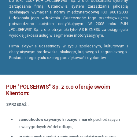
Do roku 2007 PUH „POLSERWIS” Sp. z o.o. doskonaliła systemy
zarządzania firmą. Ustanowiła system zarządzania jakością
spełniający wymagania normy międzynarodowej ISO 9001:2000
i dokonała jego wdrożenia. Skuteczność tego przedsięwzięcia
potwierdzono audytem certyfikującym. W 2008 roku PUH
„POLSERWIS” Sp. z o.o otrzymała tytuł AS BIZNESU za osiągnięcia
wysokiej jakości usług w segmencie motoryzacyjnym.
Firma aktywnie uczestniczy w życiu społecznym, kulturowym i
charytatywnym środowiska lokalnego, krajowego i zagranicznego.
Posiada z tego tytułu szereg podziękowań i dyplomów.
PUH "POLSERWIS" Sp. z o.o oferuje swoim
Klientom:
SPRZEDAŻ :
samochodów używanych różnych marek
pochodzących
z wiarygodnych źródeł odkupu,
oryginalnych części zamiennych
spełniających normy